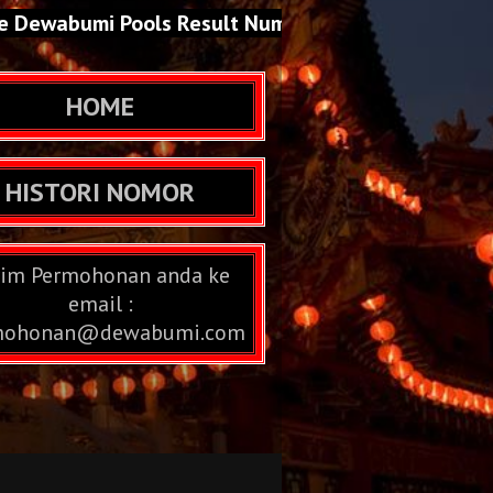
bumi Pools Result Number 21:00 Wib , lottery 4D 
HOME
HISTORI NOMOR
rim Permohonan anda ke
email :
mohonan@dewabumi.com