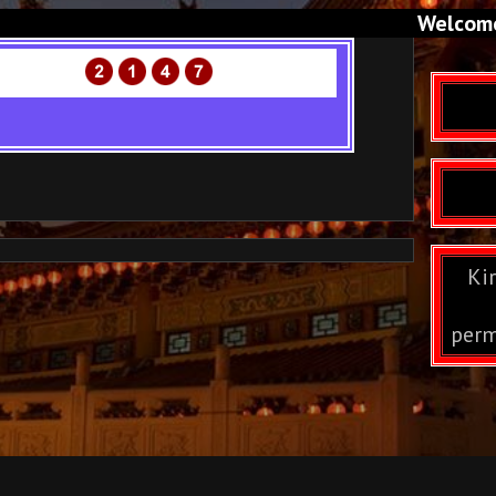
Welcome Dewa
Ki
per